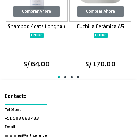
Comprar Ahora
Comprar Ahora
0
Shampoo 4cats Longhair
Cuchilla Cerámica A5
ARTERO
ARTERO
E
S/ 64.00
S/ 170.00
Contacto
Teléfono
+51 908 889 433
Email
informes@articare.pe