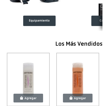
Equipamiento
Cos
Los Más Vendidos
Agregar
Agregar