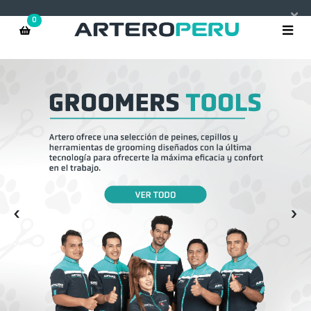
×
0
‹
›