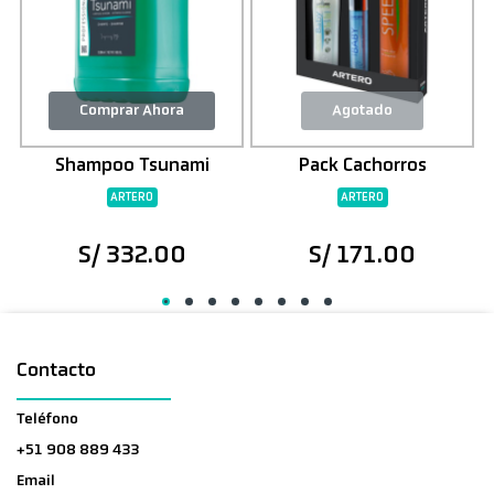
Comprar Ahora
Agotado
Shampoo Tsunami
Pack Cachorros
A
ARTERO
ARTERO
S/ 332.00
S/ 171.00
Contacto
Teléfono
+51 908 889 433
Email