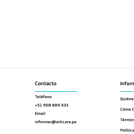
Contacto
Infor
Teléfono
Quiéne
+51 908 889 433
Cómo 
Email
Términ
informes@articare.pe
Polític