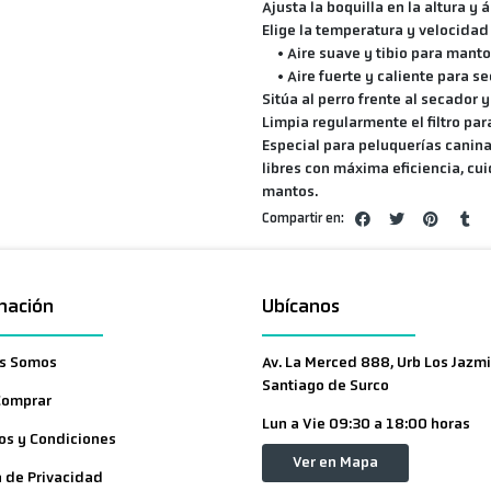
Ajusta la boquilla en la altura y
Elige la temperatura y velocida
• Aire suave y tibio para manto
• Aire fuerte y caliente para s
Sitúa al perro frente al secador 
Limpia regularmente el filtro pa
Especial para peluquerías canin
libres con máxima eficiencia, cui
mantos.
Compartir en:
mación
Ubícanos
s Somos
Av. La Merced 888, Urb Los Jazmi
Santiago de Surco
Comprar
Lun a Vie 09:30 a 18:00 horas
os y Condiciones
Ver en Mapa
a de Privacidad