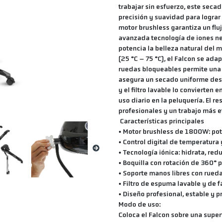
trabajar sin esfuerzo, este sec
precisión y suavidad para lograr
motor brushless garantiza un flu
avanzada tecnología de iones ne
potencia la belleza natural del 
(25 °C – 75 °C), el Falcon se ada
ruedas bloqueables permite una 
asegura un secado uniforme desd
y el filtro lavable lo convierten 
uso diario en la peluquería. El
profesionales y un trabajo más e
Características principales
• Motor brushless de 1800W: pot
• Control digital de temperatura 
• Tecnología iónica: hidrata, redu
• Boquilla con rotación de 360° 
• Soporte manos libres con rued
• Filtro de espuma lavable y de 
• Diseño profesional, estable y pr
Modo de uso:
Coloca el Falcon sobre una superf