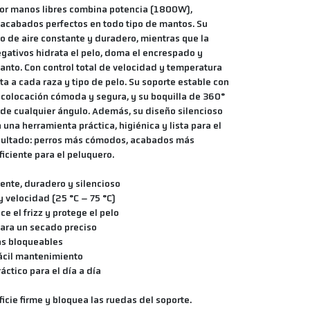
ador manos libres combina potencia (1800W),
 acabados perfectos en todo tipo de mantos. Su
jo de aire constante y duradero, mientras que la
gativos hidrata el pelo, doma el encrespado y
manto. Con control total de velocidad y temperatura
pta a cada raza y tipo de pelo. Su soporte estable con
colocación cómoda y segura, y su boquilla de 360°
e cualquier ángulo. Además, su diseño silencioso
en una herramienta práctica, higiénica y lista para el
 resultado: perros más cómodos, acabados más
ficiente para el peluquero.
ente, duradero y silencioso
y velocidad (25 °C – 75 °C)
ce el frizz y protege el pelo
para un secado preciso
as bloqueables
fácil mantenimiento
áctico para el día a día
icie firme y bloquea las ruedas del soporte.