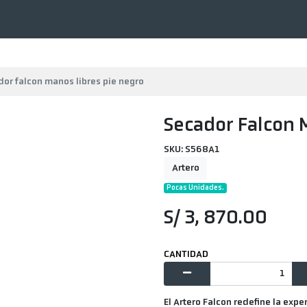
or falcon manos libres pie negro
Secador Falcon 
SKU: S568A1
Artero
Pocas Unidades.
S/ 3, 870.00
CANTIDAD
El Artero Falcon redefine la exp