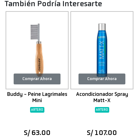
También Podría Interesarte
Comprar Ahora
Comprar Ahora
y
Buddy - Peine Lagrimales
Acondicionador Spray
Mini
Matt-X
a
ARTERO
ARTERO
S/ 63.00
S/ 107.00