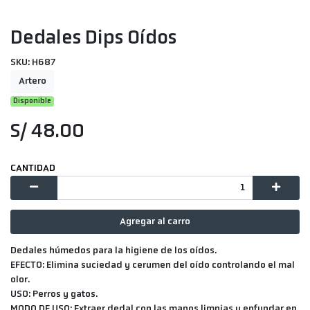
Dedales Dips Oídos
SKU: H687
Artero
Disponible
S/ 48.00
CANTIDAD
Agregar al carro
Dedales húmedos para la higiene de los oídos.
EFECTO:
Elimina suciedad y cerumen del oído controlando el mal
olor.
USO:
Perros y gatos.
MODO DE USO:
Extraer dedal con las manos limpias y enfundar en